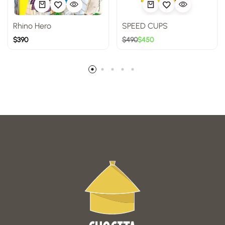
Rhino Hero
SPEED CUPS
$
390
$
490
$
450