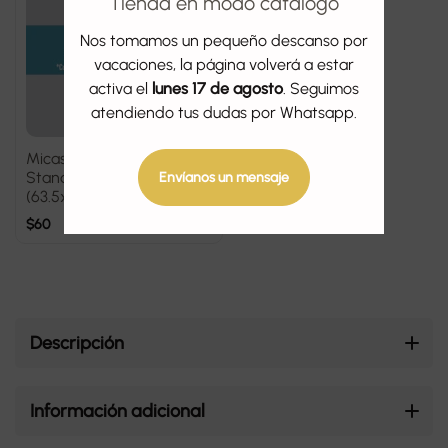
Tienda en modo catalogo
Nos tomamos un pequeño descanso por
vacaciones, la página volverá a estar
activa el
lunes 17 de agosto
. Seguimos
atendiendo tus dudas por Whatsapp.
Micas Sleeve Kings
Standard Cards
Envíanos un mensaje
(63.5x88mm)
$
60
Descripción
Información adicional