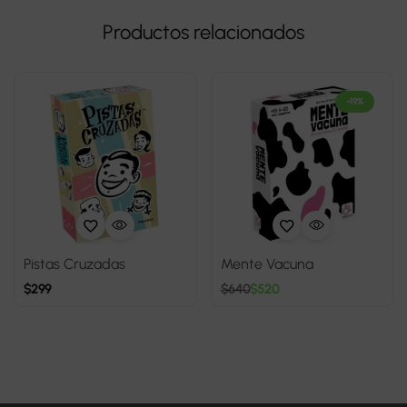
Productos relacionados
-19%
Pistas Cruzadas
Mente Vacuna
$
299
$
640
$
520