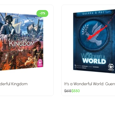
-17%
nderful Kingdom
It’s a Wonderful World: Guer
$
615
$
550