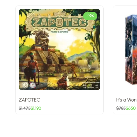
-19%
ZAPOTEC
It’s a Wo
$
1,475
$
1,190
$
785
$
650