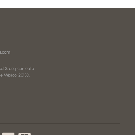
s.com
al 3, esq. con calle
e México, 20130,