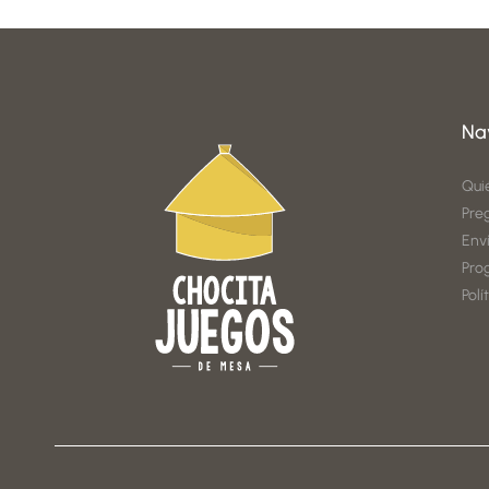
Na
Qui
Pre
Env
Pro
Polí