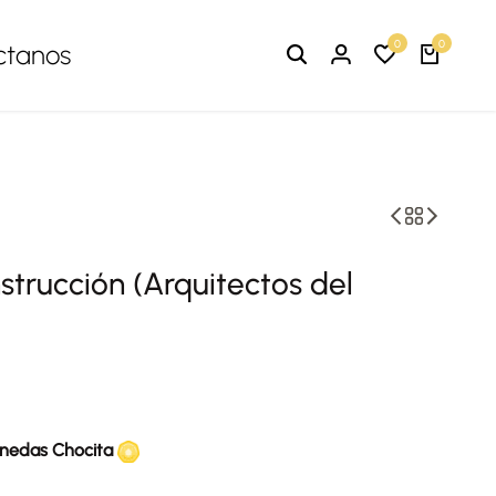
0
0
ctanos
strucción (Arquitectos del
nedas Chocita