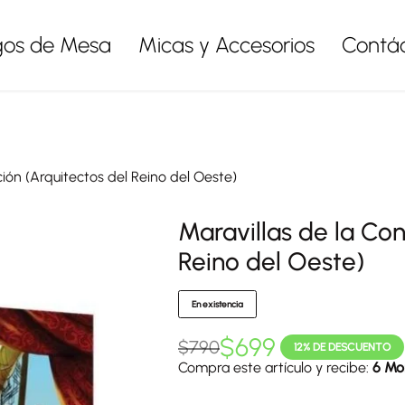
gos de Mesa
Micas y Accesorios
Contá
ción (Arquitectos del Reino del Oeste)
Maravillas de la Con
Reino del Oeste)
En existencia
$
699
$
790
12% DE DESCUENTO
Compra este artículo y recibe:
6 Mo