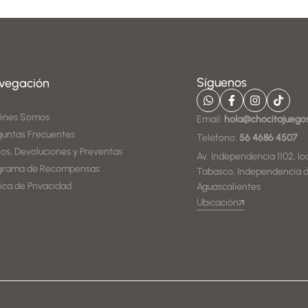
Síguenos
vegación
énes Somos
Email:
hola@chocitajuego
guntas Frecuentes
Teléfono:
56 4686 4507
íos, Devoluciones y Preventas
Av. Independencia 1102, loc
grama de Recompensas
Tabasco, Independencia d
tica de Privacidad
Aguascalientes
Ubicación