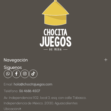
Navegación
Síguenos
Email:
hola@chocitajuegos.com
Teléfono:
56 4686 4507
Av. Independencia 1102, local 3, esq. con calle Tabasco,
Independencia de México, 20130, Aguascalientes
Ubicación