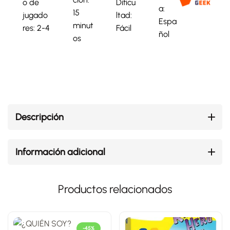
o de
Dificu
a:
15
jugado
ltad:
Espa
minut
res: 2-4
Fácil
ñol
os
Descripción
Información adicional
Productos relacionados
-45%