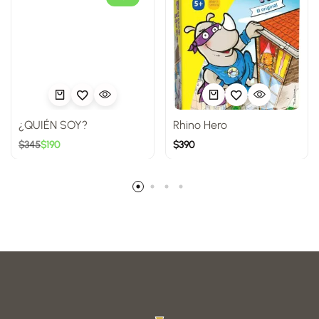
¿QUIÉN SOY?
Rhino Hero
$
345
$
190
$
390