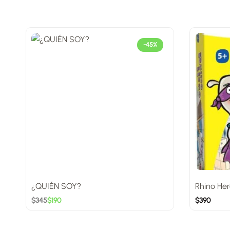
-45%
¿QUIÉN SOY?
Rhino Her
$
345
$
190
$
390