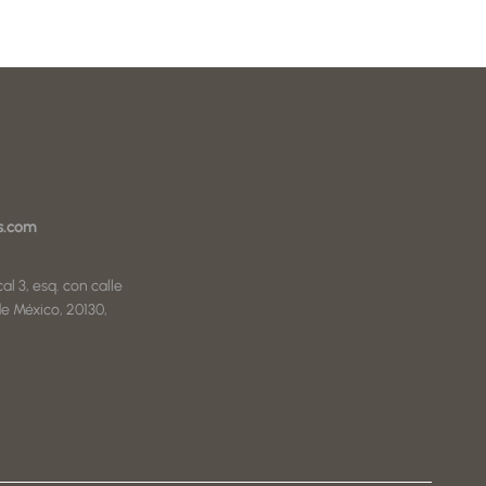
s.com
al 3, esq. con calle
e México, 20130,