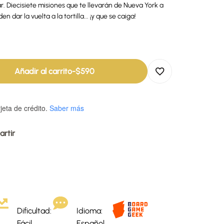
r. Diecisiete misiones que te llevarán de Nueva York a
dar la vuelta a la tortilla... ¡y que se caiga!
Añadir al carrito
-
$
590
jeta de crédito.
Saber más
rtir
Dificultad:
Idioma:
Fácil
Español