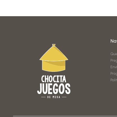
Na
Qui
Pre
Env
Pro
Polí