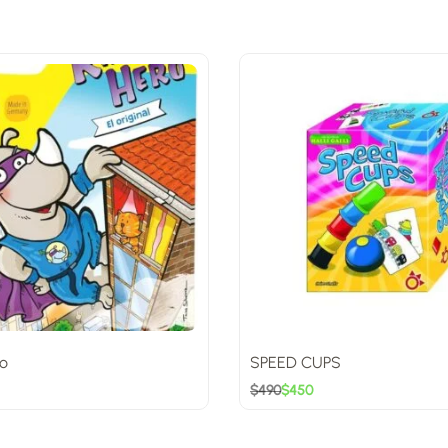
o
SPEED CUPS
$
490
$
450