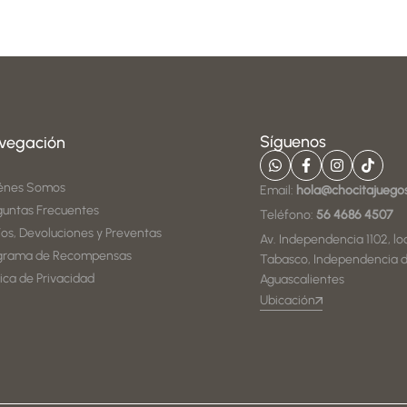
Síguenos
vegación
énes Somos
Email:
hola@chocitajuego
guntas Frecuentes
Teléfono:
56 4686 4507
íos, Devoluciones y Preventas
Av. Independencia 1102, loc
grama de Recompensas
Tabasco, Independencia d
tica de Privacidad
Aguascalientes
Ubicación