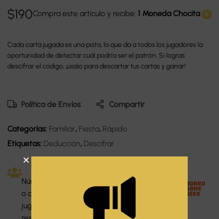
$
190
Compra este artículo y recibe:
1 Moneda Chocita
Cada carta jugada es una pista, lo que da a todos los jugadores la
oportunidad de detectar cuál podría ser el patrón. Si logras
descifrar el código, ¡úsalo para descartar tus cartas y ganar!
Política de Envíos
Compartir
Categorías:
Familiar
,
Fiesta
,
Rápido
Etiquetas:
Deducción
,
Descifrar
Dura
Númer
Idiom
ción:
o de
Dificu
a:
10
jugado
ltad:
Inglé
minut
res: 3-7
Fácil