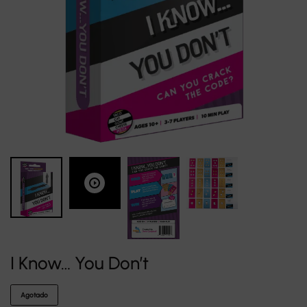
I Know… You Don’t
Agotado