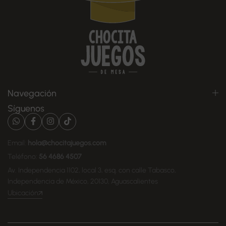
Navegación
Síguenos
Email:
hola@chocitajuegos.com
Teléfono:
56 4686 4507
Av. Independencia 1102, local 3, esq. con calle Tabasco,
Independencia de México, 20130, Aguascalientes
Ubicación