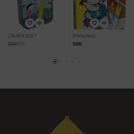
¿QUIÉN SOY?
Rhino Hero
$
345
$
190
$
390