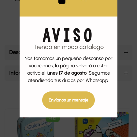
s
os
AVISO
Tienda en modo catalogo
Descripción
Nos tomamos un pequeño descanso por
vacaciones, la página volverá a estar
Información adicional
activa el
lunes 17 de agosto
. Seguimos
atendiendo tus dudas por Whatsapp.
Productos relacionados
Envíanos un mensaje
-45%