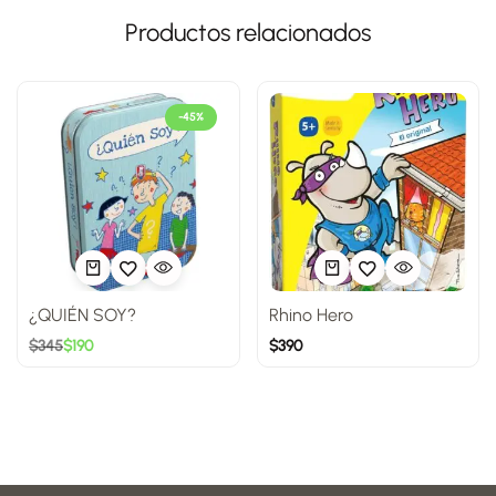
Productos relacionados
-45%
¿QUIÉN SOY?
Rhino Hero
$
345
$
190
$
390