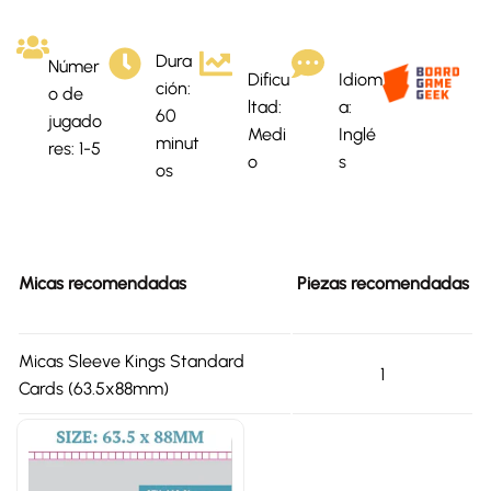
Dura
Númer
Dificu
Idiom
ción:
o de
ltad:
a:
60
jugado
Medi
Inglé
minut
res: 1-5
o
s
os
Micas recomendadas
Piezas recomendadas
Micas Sleeve Kings Standard
1
Cards (63.5x88mm)