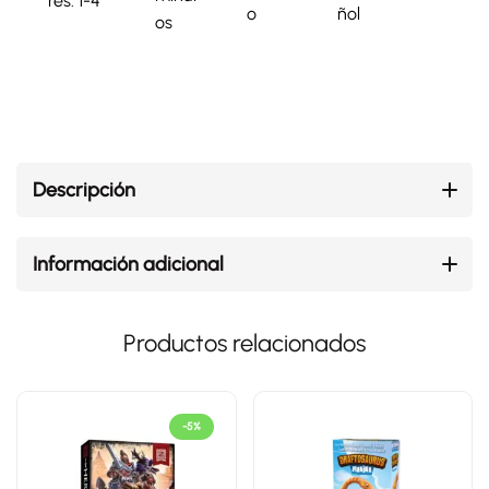
res: 1-4
o
ñol
os
Descripción
Información adicional
Productos relacionados
-5%