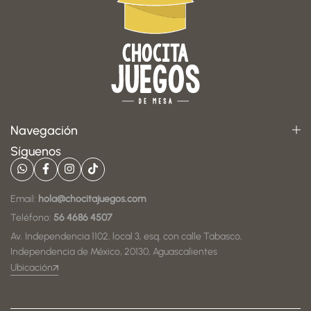
Navegación
Síguenos
Email:
hola@chocitajuegos.com
Teléfono:
56 4686 4507
Av. Independencia 1102, local 3, esq. con calle Tabasco,
Independencia de México, 20130, Aguascalientes
Ubicación