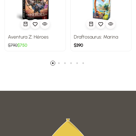
Aventura Z: Héroes
Draftosaurus: Marina
$
790
$
750
$
390