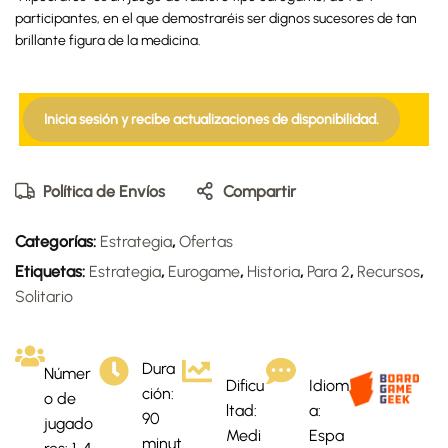
participantes, en el que demostraréis ser dignos sucesores de tan
brillante figura de la medicina.
Inicia sesión y recibe actualizaciones de disponibilidad.
Política de Envíos
Compartir
Categorías:
Estrategia
,
Ofertas
Etiquetas:
Estrategia
,
Eurogame
,
Historia
,
Para 2
,
Recursos
,
Solitario
Dura
Númer
Dificu
Idiom
ción:
o de
ltad:
a:
90
jugado
Medi
Espa
minut