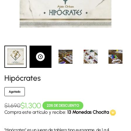
Hipócrates
Agotado
$
1,300
$
1,690
23% DE DESCUENTO
Compra este artículo y recibe:
13 Monedas Chocita
"Hipócrates" es un juego de tablero tipo eurogame, de 1 a 4