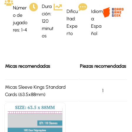
Dura
Númer
Dificu
Idiom
ción:
o de
ltad:
a:
120
jugado
Expe
Espa
minut
res: 1-4
rto
ñol
os
Micas recomendadas
Piezas recomendadas
Micas Sleeve Kings Standard
1
Cards (63.5x88mm)