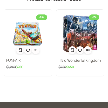
-23%
-17%
FUNFAIR
It’s a Wonderful Kingdom
$
1,240
$
950
$
785
$
650