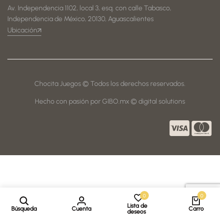
Av. Independencia 1102, local 3, esq. con calle Tabasco,
Independencia de México, 20130, Aguascalientes
Ubicación
Chocita Juegos © Todos los derechos reservados.
Hecho con pasión por GIBO.mx © digital solutions
0
0
Lista de
Búsqueda
Cuenta
Carro
deseos