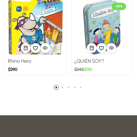
-45%
Rhino Hero
¿QUIÉN SOY?
$
390
$
345
$
190