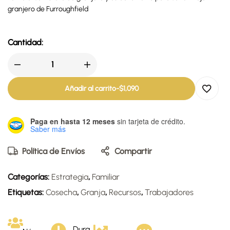
granjero de Furroughfield
Cantidad:
Añadir al carrito
-
$
1,090
Paga en hasta 12 meses
sin tarjeta de crédito.
Saber más
Política de Envíos
Compartir
Categorías:
Estrategia
,
Familiar
Etiquetas:
Cosecha
,
Granja
,
Recursos
,
Trabajadores
Dura