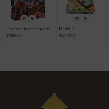
It’s a Wonderful Kingdom
FUNFAIR
$
785
$
650
$
1,240
$
950