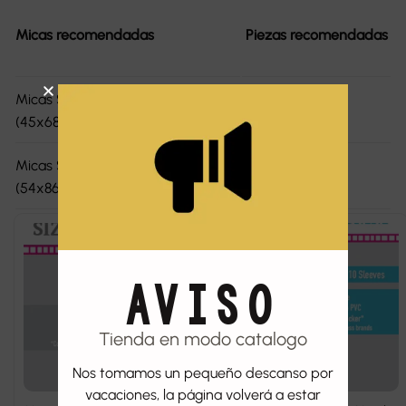
Micas recomendadas
Piezas recomendadas
Micas Sleeve Kings Mini Euro
1
(45x68mm)
Micas Sleeve Kings North Sea
1
(54x86mm)
AVISO
Tienda en modo catalogo
Nos tomamos un pequeño descanso por
vacaciones, la página volverá a estar