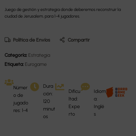
Juego de gestión y estrategia donde deberemos reconstruir la
ciudad de Jerusalem, para 1-4 jugadores.
Política de Envíos
Compartir
Categoría:
Estrategia
Etiqueta:
Eurogame
Dura
Númer
Dificu
Idiom
ción:
o de
ltad:
a:
120
jugado
Expe
Inglé
minut
res: 1-4
rto
s
os