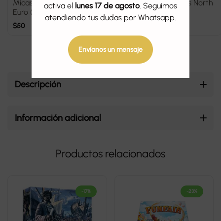
Micas Sleeve Kings Mini
Micas Sleeve Kings North
activa el
lunes 17 de agosto
. Seguimos
Euro (45x68mm)
Sea (54x86mm)
atendiendo tus dudas por Whatsapp.
$
50
$
60
Envíanos un mensaje
Descripción
Información adicional
Productos relacionados
-17%
-23%