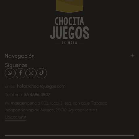
Navegación
Síguenos
Email:
hola@chocitajuegos.com
Teléfono:
56 4686 4507
Av. Independencia 1102, local 3, esq. con calle Tabasco,
Independencia de México, 20130, Aguascalientes
Ubicación