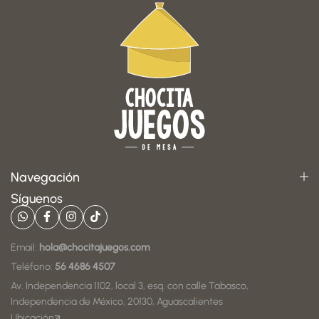
Navegación
Síguenos
Email:
hola@chocitajuegos.com
Teléfono:
56 4686 4507
Av. Independencia 1102, local 3, esq. con calle Tabasco,
Independencia de México, 20130, Aguascalientes
Ubicación