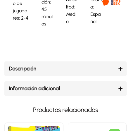
ción:
o de
ltad:
a:
45
jugado
Medi
Espa
minut
res: 2-4
o
ñol
os
Descripción
Información adicional
Productos relacionados