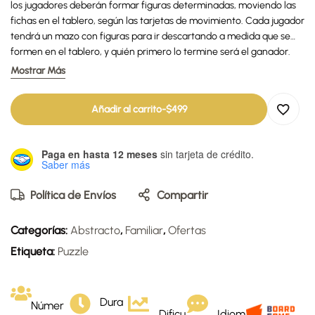
los jugadores deberán formar figuras determinadas, moviendo las
fichas en el tablero, según las tarjetas de movimiento. Cada jugador
tendrá un mazo con figuras para ir descartando a medida que se
formen en el tablero, y quién primero lo termine será el ganador.
Es un juego en el que el cálculo y la atención son fundamentales.
Mostrar Más
Añadir al carrito
-
$
499
Paga en hasta 12 meses
sin tarjeta de crédito.
Saber más
Política de Envíos
Compartir
Categorías:
Abstracto
,
Familiar
,
Ofertas
Etiqueta:
Puzzle
Dura
Númer
Dificu
Idiom