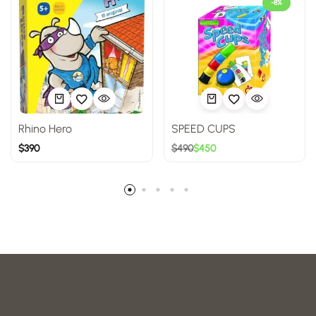
-8%
Rhino Hero
SPEED CUPS
$
390
$
490
$
450