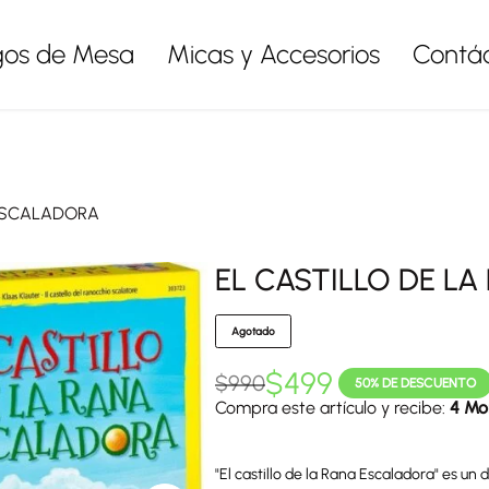
gos de Mesa
Micas y Accesorios
Contá
 ESCALADORA
EL CASTILLO DE L
Agotado
$
499
$
990
50% DE DESCUENTO
Compra este artículo y recibe:
4 Mo
"El castillo de la Rana Escaladora" es un