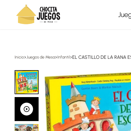
Envíos a todo México, gratis en compras desde $1,500
Jue
Chocita
Juegos
Juegos
de
mesa
EL CASTILLO DE LA RANA
Inicio
Juegos de Mesa
Infantil
para
todas
las
edades