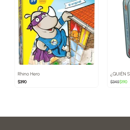
Rhino Hero
¿QUIÉN 
$
390
$
345
$
190