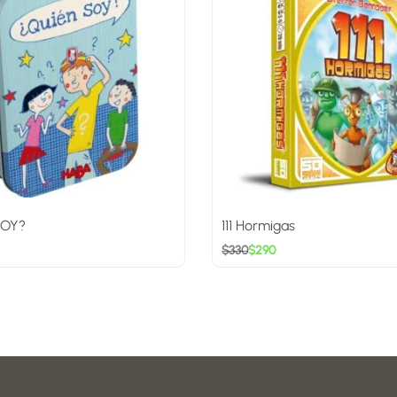
SOY?
111 Hormigas
$
330
$
290