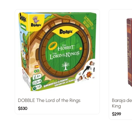
DOBBLE The Lord of the Rings
Baraja de
King
$
530
$
299