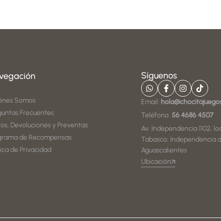
Síguenos
vegación
énes Somos
Email:
hola@chocitajuego
guntas Frecuentes
Teléfono:
56 4686 4507
íos, Devoluciones y Preventas
Av. Independencia 1102, loc
grama de Recompensas
Tabasco, Independencia d
tica de Privacidad
Aguascalientes
Ubicación