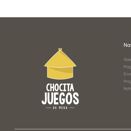
Na
Qui
Pre
Env
Pro
Polí