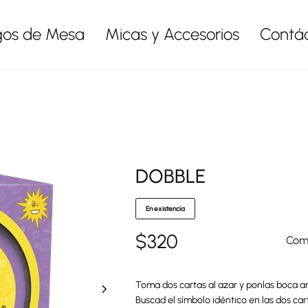
gos de Mesa
Micas y Accesorios
Contá
DOBBLE
En existencia
$
320
Comp
Toma dos cartas al azar y ponlas boca arr
Buscad el símbolo idéntico en las dos c