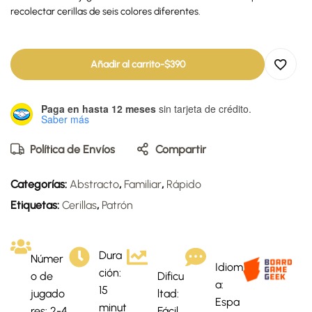
recolectar cerillas de seis colores diferentes.
Añadir al carrito
-
$
390
Paga en hasta 12 meses
sin tarjeta de crédito.
Saber más
Política de Envíos
Compartir
Categorías:
Abstracto
,
Familiar
,
Rápido
Etiquetas:
Cerillas
,
Patrón
Dura
Númer
Idiom
ción:
o de
Dificu
a:
15
jugado
ltad:
Espa
minut
res: 2-4
Fácil