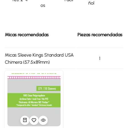
ñol
os
Micas recomendadas
Piezas recomendadas
Micas Sleeve Kings Standard USA
1
Chimera (57.5x89mm)