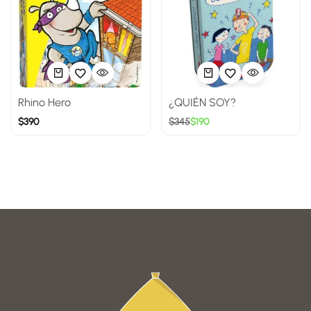
Rhino Hero
¿QUIÉN SOY?
$
390
$
345
$
190