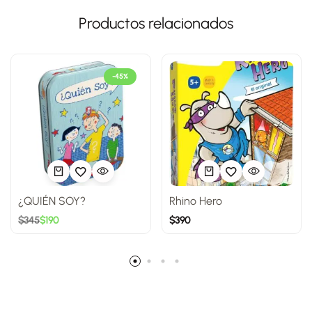
Productos relacionados
-45%
¿QUIÉN SOY?
Rhino Hero
$
345
$
190
$
390