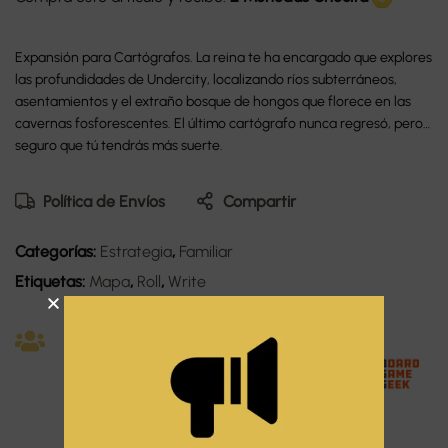
Expansión para Cartógrafos. La reina te ha encargado que explores
las profundidades de Undercity, localizando ríos subterráneos,
asentamientos y el extraño bosque de hongos que florece en las
cavernas fosforescentes. El último cartógrafo nunca regresó, pero
seguro que tú tendrás más suerte.
Política de Envíos
Compartir
Categorías:
Estrategia
,
Familiar
Etiquetas:
Mapa
,
Roll
,
Write
Idiom
-
a:
-
-
Espa
ñol