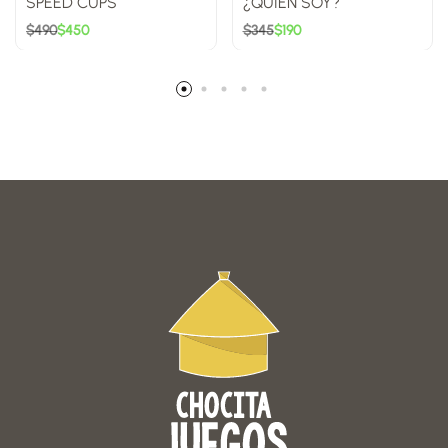
SPEED CUPS
¿QUIÉN SOY?
$
490
$
450
$
345
$
190