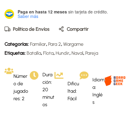
Paga en hasta 12 meses
sin tarjeta de crédito.
Saber más
Política de Envíos
Compartir
Categorías:
Familiar
,
Para 2
,
Wargame
Etiquetas:
Batalla
,
Flota
,
Hundir
,
Naval
,
Pareja
Dura
Númer
Idiom
ción:
o de
Dificu
a:
20
jugado
ltad:
Inglé
minut
res: 2
Fácil
s
os