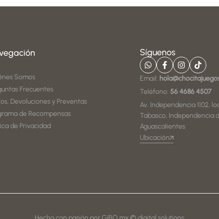
Síguenos
vegación
énes Somos
Email:
hola@chocitajuego
guntas Frecuentes
Teléfono:
56 4686 4507
íos, Devoluciones y Preventas
Av. Independencia 1102, loc
grama de Recompensas
Tabasco, Independencia d
tica de Privacidad
Aguascalientes
Ubicación
Hecho con pasión por GIBO.mx © digital solutions