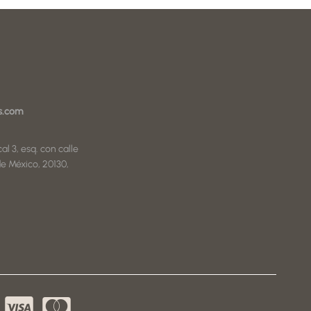
s.com
al 3, esq. con calle
e México, 20130,