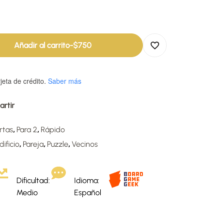
Añadir al carrito
-
$
750
jeta de crédito.
Saber más
rtir
rtas
,
Para 2
,
Rápido
dificio
,
Pareja
,
Puzzle
,
Vecinos
Dificultad:
Idioma:
Medio
Español