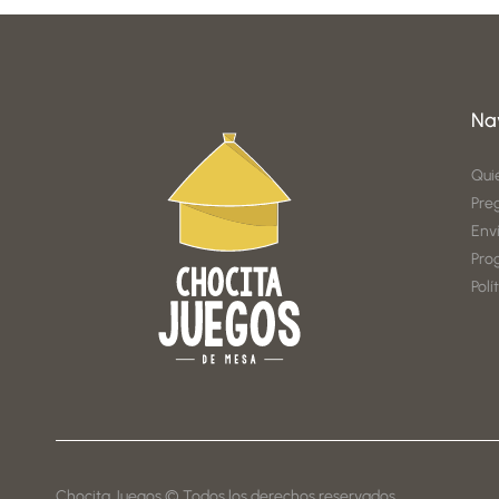
Na
Qui
Pre
Env
Pro
Polí
Chocita Juegos © Todos los derechos reservados.