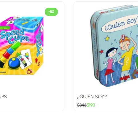
-8%
UPS
¿QUIÉN SOY?
$
345
$
190