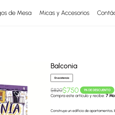
gos de Mesa
Micas y Accesorios
Contá
Balconia
En existencia
$
750
$
820
9% DE DESCUENTO
Compra este artículo y recibe:
7 Mo
Construye un edificio de apartamentos, b