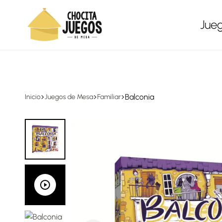
Envíos a todo México, gratis en compras desde $1,500
Jue
Chocita
Juegos
Juegos
de
mesa
Balconia
Inicio
Juegos de Mesa
Familiar
para
todas
las
edades