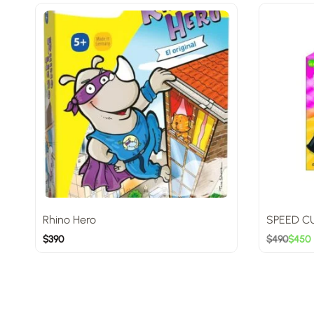
Rhino Hero
SPEED C
$
390
$
490
$
450