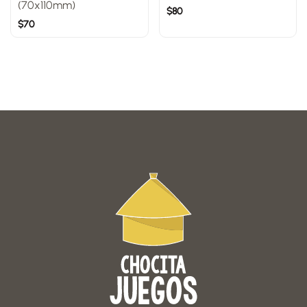
(70x110mm)
$
80
$
70