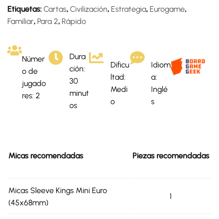
Etiquetas:
Cartas
,
Civilización
,
Estrategia
,
Eurogame
,
Familiar
,
Para 2
,
Rápido
Dura
Númer
Dificu
Idiom
ción:
o de
ltad:
a:
30
jugado
Medi
Inglé
minut
res: 2
o
s
os
Micas recomendadas
Piezas recomendadas
Micas Sleeve Kings Mini Euro
1
(45x68mm)