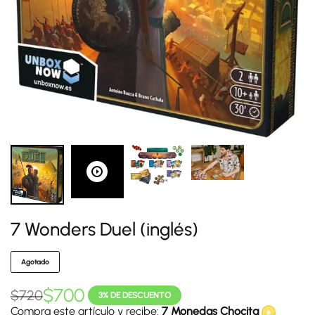
7 Wonders Duel (inglés)
Agotado
$
700
$
720
3% DE DESCUENTO
Compra este artículo y recibe:
7 Monedas Chocita