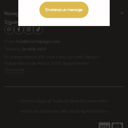
Envíanos un mensaje
Navegación
Síguenos
Email:
hola@chocitajuegos.com
Teléfono:
56 4686 4507
Av. Independencia 1102, local 3, esq. con calle Tabasco,
Independencia de México, 20130, Aguascalientes
Ubicación
Chocita Juegos © Todos los derechos reservados.
Hecho con pasión por GIBO.mx © digital solutions