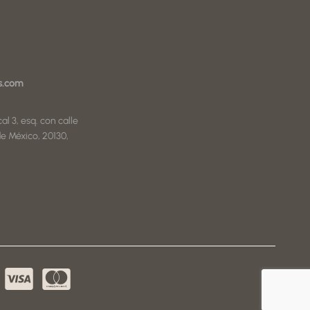
s.com
al 3, esq. con calle
e México, 20130,