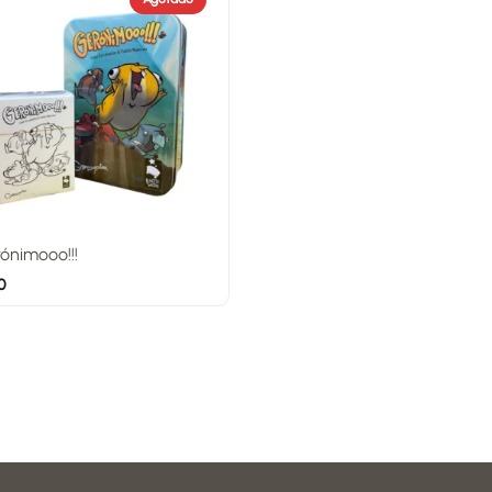
ónimooo!!!
0