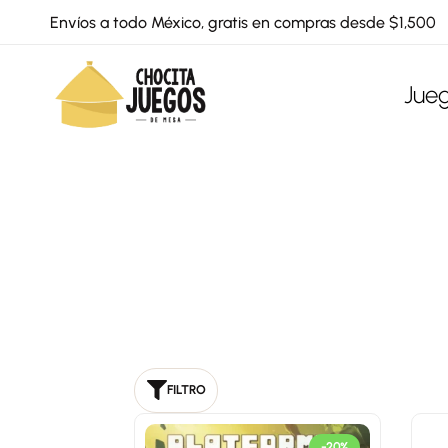
Envíos a todo México, gratis en compras desde $1,500
Jue
Chocita
Juegos
Juegos
de
mesa
para
todas
las
edades
FILTRO
-20%