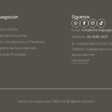
Síguenos
vegación
énes Somos
Email:
hola@chocitajuego
guntas Frecuentes
Teléfono:
56 4686 4507
íos, Devoluciones y Preventas
Av. Independencia 1102, loc
grama de Recompensas
Tabasco, Independencia d
tica de Privacidad
Aguascalientes
Ubicación
Hecho con pasión por GIBO.mx © digital solutions