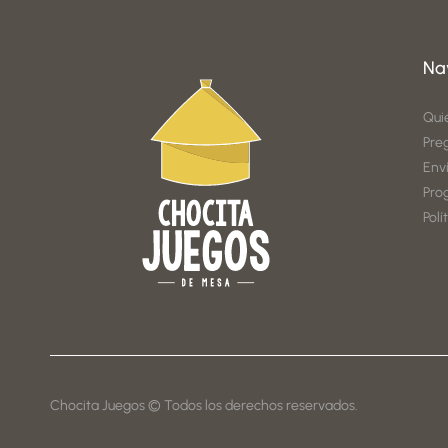
Na
Qui
Pre
Env
Pro
Polí
Chocita Juegos © Todos los derechos reservados.