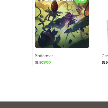
Platformer
Ger
$
1,190
$
950
$
35