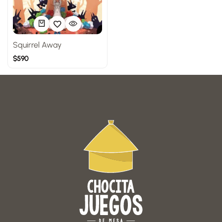
Squirrel Away
$
590