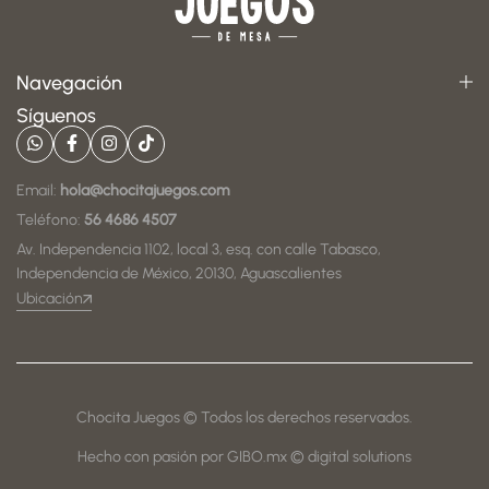
Navegación
Síguenos
Email:
hola@chocitajuegos.com
Teléfono:
56 4686 4507
Av. Independencia 1102, local 3, esq. con calle Tabasco,
Independencia de México, 20130, Aguascalientes
Ubicación
Chocita Juegos © Todos los derechos reservados.
Hecho con pasión por GIBO.mx © digital solutions