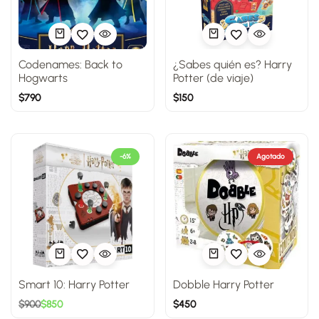
Codenames: Back to
¿Sabes quién es? Harry
Hogwarts
Potter (de viaje)
$
790
$
150
-6%
Agotado
Smart 10: Harry Potter
Dobble Harry Potter
$
900
$
850
$
450