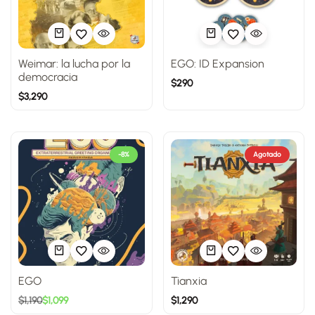
Weimar: la lucha por la
EGO: ID Expansion
democracia
$
290
$
3,290
-8%
Agotado
EGO
Tianxia
$
1,190
$
1,099
$
1,290