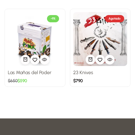
-9%
Agotado
Las Mañas del Poder
23 Knives
$
650
$
590
$
790