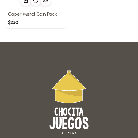
Caper Metal Coin Pack
$
250