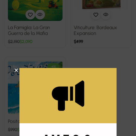
La Famiglia: La Gran
Viticulture: Bordeaux
Guerra de la Mafia
Expansion
$
2,190
$
2,090
$
499
-4%
Positano
$
990
$
950