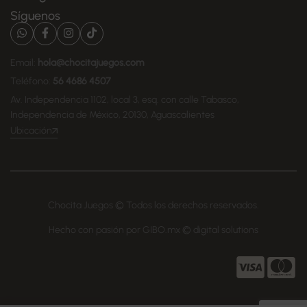
Síguenos
Email:
hola@chocitajuegos.com
Teléfono:
56 4686 4507
Av. Independencia 1102, local 3, esq. con calle Tabasco,
Independencia de México, 20130, Aguascalientes
Ubicación
Chocita Juegos © Todos los derechos reservados.
Hecho con pasión por GIBO.mx © digital solutions