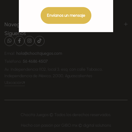
Envíanos un mensaje
Navegación
Síguenos
Email:
hola@chocitajuegos.com
Teléfono:
56 4686 4507
Av. Independencia 1102, local 3, esq. con calle Tabasco,
Independencia de México, 20130, Aguascalientes
Ubicación
Chocita Juegos © Todos los derechos reservados.
Hecho con pasión por GIBO.mx © digital solutions