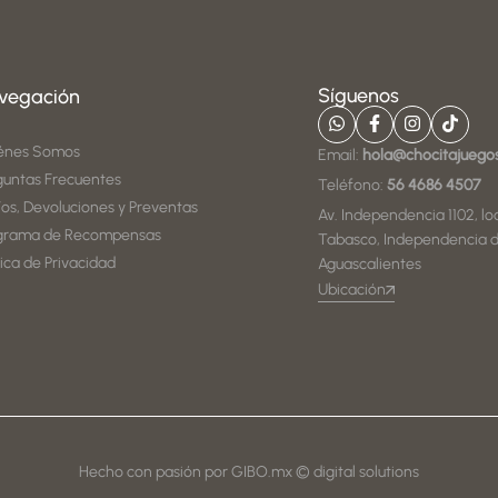
Síguenos
vegación
énes Somos
Email:
hola@chocitajuego
guntas Frecuentes
Teléfono:
56 4686 4507
íos, Devoluciones y Preventas
Av. Independencia 1102, loc
grama de Recompensas
Tabasco, Independencia d
tica de Privacidad
Aguascalientes
Ubicación
Hecho con pasión por GIBO.mx © digital solutions