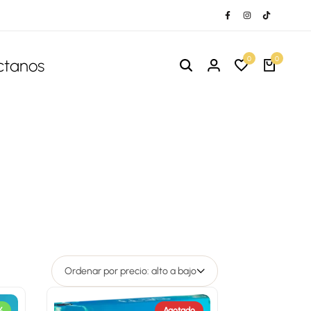
0
0
ctanos
Ordenar por precio: alto a bajo
%
Agotado