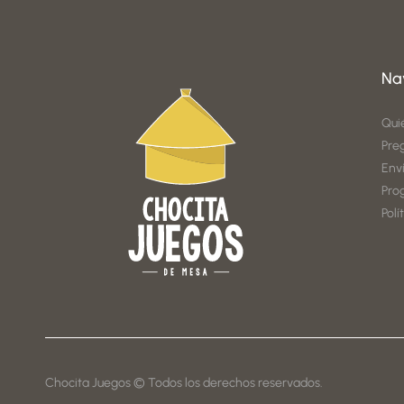
Na
Qui
Pre
Env
Pro
Polí
Chocita Juegos © Todos los derechos reservados.