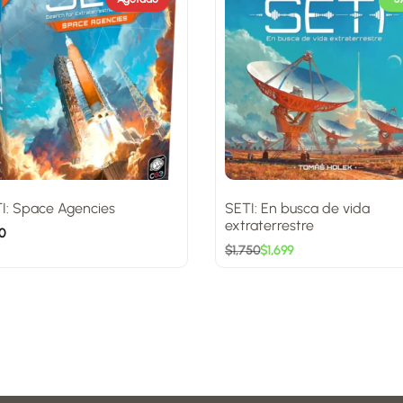
I: Space Agencies
SETI: En busca de vida
extraterrestre
0
$
1,750
$
1,699