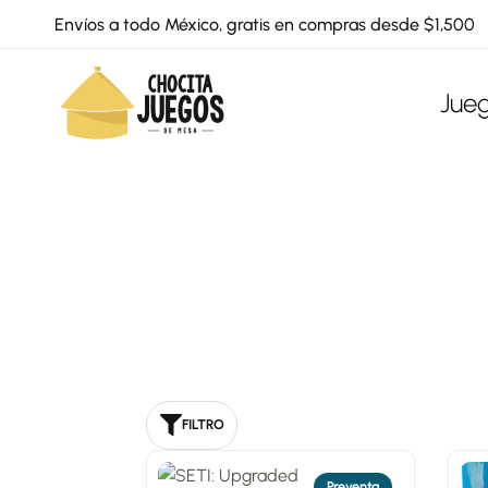
Envíos a todo México, gratis en compras desde $1,500
Jue
Chocita
Juegos
Juegos
de
mesa
para
todas
las
edades
FILTRO
Preventa