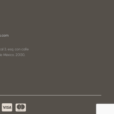
s.com
al 3, esq. con calle
e México, 20130,