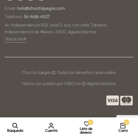
Email:
hola@chocitajuegos.com
Teléfono:
56 4686 4507
Av. Independencia 1102, local 3, esq. con calle Tabasco,
Independencia de México, 20130, Aguascalientes
Ubicación
Chocita Juegos © Todos los derechos reservados.
Hecho con pasión por GIBO.mx © digital solutions
0
0
Lista de
Búsqueda
Cuenta
Carro
deseos