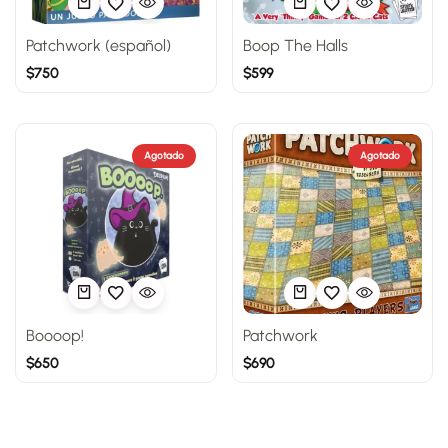
Patchwork (español)
Boop The Halls
$
750
$
599
Agotado
Agotado
Boooop!
Patchwork
$
650
$
690