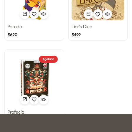
Perudo
Liar’s Dice
$
620
$
499
Agotado
Profecía
$
399