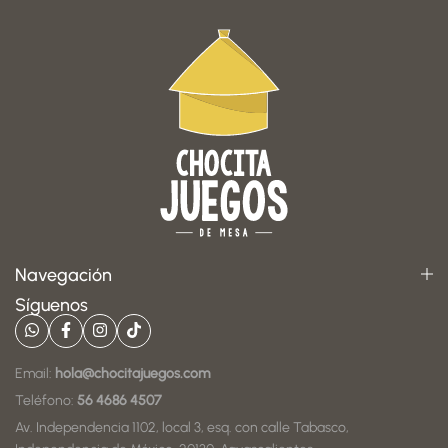
Navegación
Síguenos
Email:
hola@chocitajuegos.com
Teléfono:
56 4686 4507
Av. Independencia 1102, local 3, esq. con calle Tabasco,