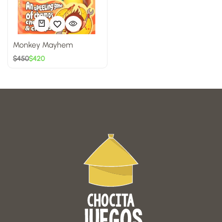
Monkey Mayhem
$
450
$
420